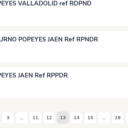
EYES VALLADOLID ref RDPND
URNO POPEYES JAEN Ref RPNDR
EYES JAEN Ref RPPDR
3
...
11
12
13
14
15
...
28