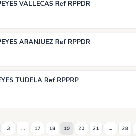
EYES VALLECAS Ref RPPDR
EYES ARANJUEZ Ref RPPDR
YES TUDELA Ref RPPRP
3
...
17
18
19
20
21
...
28