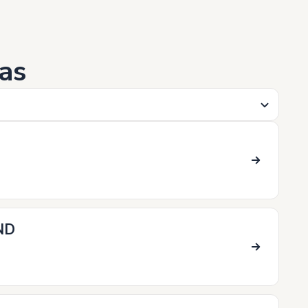
as
ND